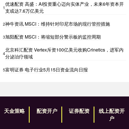
优速配资 高盛：AI投资重心迈向实体产业，未来6年资本开
1
支或达7.6万亿美元
神牛资讯 MSCI：维持针对印尼市场的现行管控措施
2
旭阳配资 MSCI：将缩短部分警示板的监控周期
3
北京科汇配资 Vertex斥资100亿美元收购Crinetics，进军内
4
分泌治疗领域
富明证券 电子行业5月15日资金流向日报
5
天金策略
配资开户
证券配资
线上配资开
户