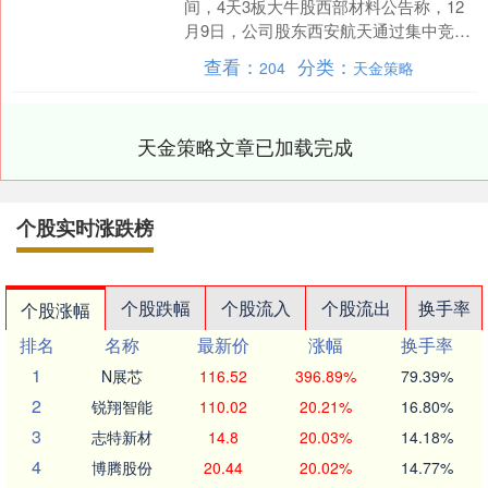
间，4天3板大牛股西部材料公告称，12
月9日，公司股东西安航天通过集中竞价
交易方式减持244万股，占公司总股本的
查看：
分类：
204
天金策略
0.50....
天金策略文章已加载完成
个股实时涨跌榜
个股跌幅
个股流入
个股流出
换手率
个股涨幅
排名
名称
最新价
涨幅
换手率
1
N展芯
116.52
396.89%
79.39%
2
锐翔智能
110.02
20.21%
16.80%
3
志特新材
14.8
20.03%
14.18%
4
博腾股份
20.44
20.02%
14.77%