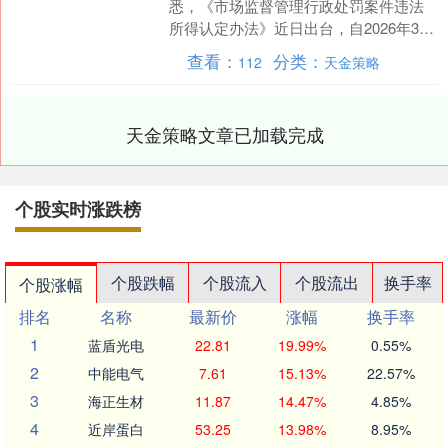
悉，《市场监督管理行政处罚案件违法
所得认定办法》近日出台，自2026年3月
20日起施行。办法对市场监管领域行政
查看：
分类：
112
天金策略
处罚案件违法所....
天金策略文章已加载完成
个股实时涨跌榜
个股跌幅
个股流入
个股流出
换手率
个股涨幅
排名
名称
最新价
涨幅
换手率
1
蓝盾光电
22.81
19.99%
0.55%
2
中能电气
7.61
15.13%
22.57%
3
海正生材
11.87
14.47%
4.85%
4
近岸蛋白
53.25
13.98%
8.95%