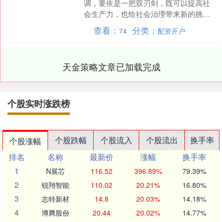
调，要依是一把双刃剑，既可以提高社
会生产力，也给社会治理带来新的挑
战，并且风险几乎可以触及社会各领
查看：
分类：
74
配资开户
域。同时，网络信息技术和人工智....
天金策略文章已加载完成
个股实时涨跌榜
个股跌幅
个股流入
个股流出
换手率
个股涨幅
排名
名称
最新价
涨幅
换手率
1
N展芯
116.52
396.89%
79.39%
2
锐翔智能
110.02
20.21%
16.80%
3
志特新材
14.8
20.03%
14.18%
4
博腾股份
20.44
20.02%
14.77%