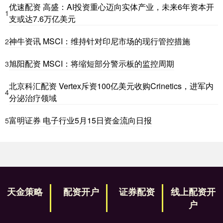
优速配资 高盛：AI投资重心迈向实体产业，未来6年资本开
1
支或达7.6万亿美元
神牛资讯 MSCI：维持针对印尼市场的现行管控措施
2
旭阳配资 MSCI：将缩短部分警示板的监控周期
3
北京科汇配资 Vertex斥资100亿美元收购Crinetics，进军内
4
分泌治疗领域
富明证券 电子行业5月15日资金流向日报
5
天金策略
配资开户
证券配资
线上配资开
户