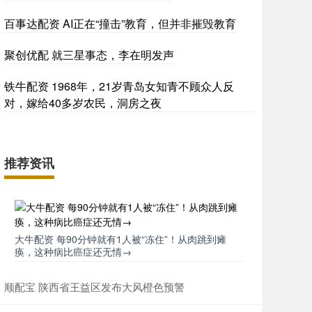
百事达配资 AI正在“撞击”教育，但并非摧毁教育
聚创优配 就三星事态，李在明发声
铁牛配资 1968年，21岁青岛女知青不顾众人反
对，嫁给40多岁农民，洞房之夜
推荐资讯
大牛配资 每90分钟就有1人被“冻住”！从肉跳到瘫
痪，这种病比癌症还无情→
顺配宝 陕西省王益区发布大风橙色预警