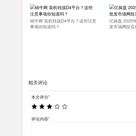
上证指数
3940.04
.40
2.13%
39.68
1.
锦牛网 装机转战D4平台？这些注意
亿操盘 202
事项你知道吗？
发市场网纹瓜
相关评论
本文评分
*
评论内容
*