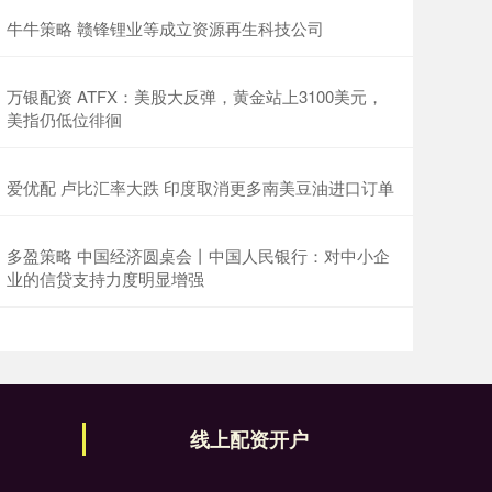
牛牛策略 赣锋锂业等成立资源再生科技公司
万银配资 ATFX：美股大反弹，黄金站上3100美元，
美指仍低位徘徊
爱优配 卢比汇率大跌 印度取消更多南美豆油进口订单
多盈策略 中国经济圆桌会丨中国人民银行：对中小企
业的信贷支持力度明显增强
线上配资开户