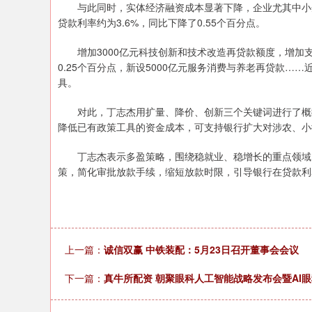
与此同时，实体经济融资成本显著下降，企业尤其中小企
贷款利率约为3.6%，同比下降了0.55个百分点。
深证成指
14311.01
.68
1.02%
200.89
1
增加3000亿元科技创新和技术改造再贷款额度，增加支
0.25个百分点，新设5000亿元服务消费与养老再贷款
具。
对此，丁志杰用扩量、降价、创新三个关键词进行了概括
降低已有政策工具的资金成本，可支持银行扩大对涉农、小
丁志杰表示多盈策略，围绕稳就业、稳增长的重点领域，
策，简化审批放款手续，缩短放款时限，引导银行在贷款利
上一篇：
诚信双赢 中铁装配：5月23日召开董事会会议
下一篇：
真牛所配资 朝聚眼科人工智能战略发布会暨AI