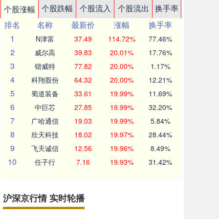
个股跌幅
个股流入
个股流出
换手率
个股涨幅
排名
名称
最新价
涨幅
换手率
1
N津富
37.49
114.72%
77.46%
2
威尔高
39.83
20.01%
17.76%
3
锴威特
77.82
20.00%
1.17%
4
科翔股份
64.32
20.00%
12.21%
5
蜀道装备
33.61
19.99%
11.69%
6
中巨芯
27.85
19.99%
32.20%
7
广哈通信
19.03
19.99%
5.84%
8
欣天科技
18.02
19.97%
28.44%
9
飞天诚信
12.56
19.96%
8.49%
10
任子行
7.16
19.93%
31.42%
沪深京行情 实时轮播