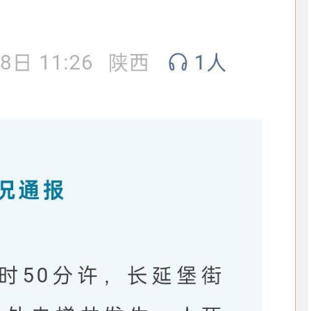
沪深300
4651.31
.24%
-6.85
-0.15%