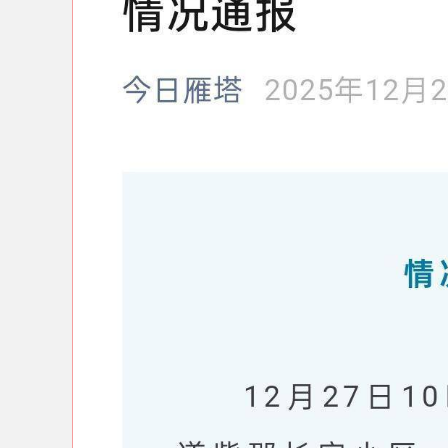
深证成指
14110.12
.92
0.57%
-34.08
-0