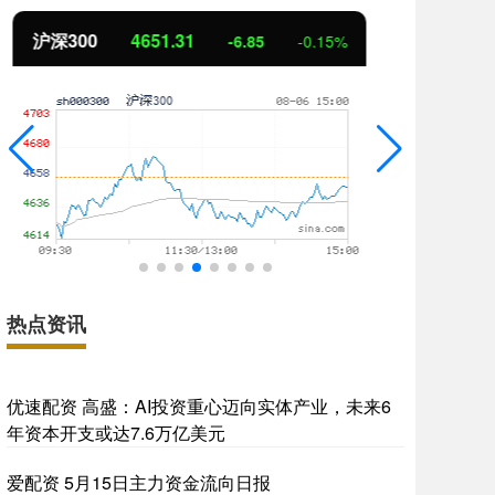
北证50
1122.88
创
3.42
0.30%
热点资讯
优速配资 高盛：AI投资重心迈向实体产业，未来6
年资本开支或达7.6万亿美元
爱配资 5月15日主力资金流向日报