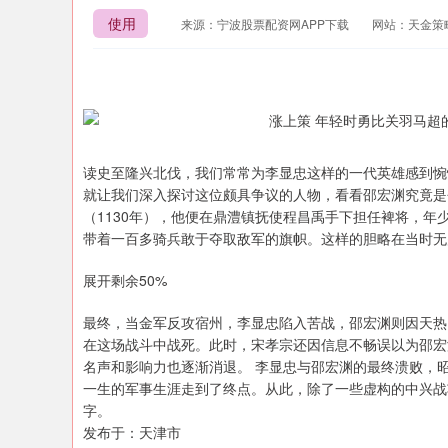
使用
来源：宁波股票配资网APP下载
网站：天金策
读史至隆兴北伐，我们常常为李显忠这样的一代英雄感到惋
就让我们深入探讨这位颇具争议的人物，看看邵宏渊究竟是
（1130年），他便在鼎澧镇抚使程昌禹手下担任裨将，
带着一百多骑兵敢于夺取敌军的旗帜。这样的胆略在当时无
展开剩余50%
最终，当金军反攻宿州，李显忠陷入苦战，邵宏渊则因天热
在这场战斗中战死。此时，宋孝宗还因信息不畅误以为邵宏
名声和影响力也逐渐消退。 李显忠与邵宏渊的最终溃败，
一生的军事生涯走到了终点。从此，除了一些虚构的中兴战
字。
发布于：天津市