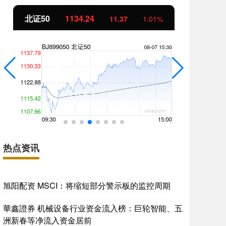
北证50
1134.24
创
11.37
1.01%
热点资讯
旭阳配资 MSCI：将缩短部分警示板的监控周期
華鑫證券 机械设备行业资金流入榜：巨轮智能、五
洲新春等净流入资金居前