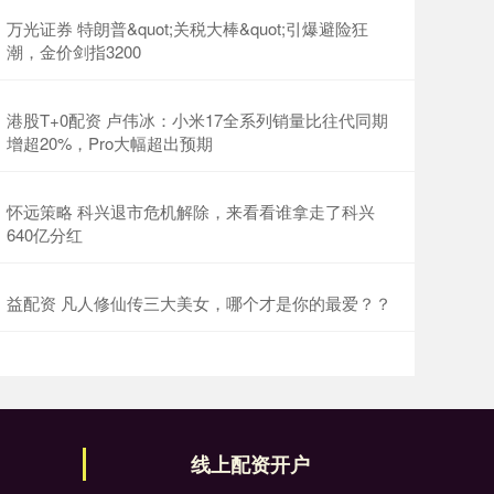
万光证券 特朗普&quot;关税大棒&quot;引爆避险狂
潮，金价剑指3200
港股T+0配资 卢伟冰：小米17全系列销量比往代同期
增超20%，Pro大幅超出预期
怀远策略 科兴退市危机解除，来看看谁拿走了科兴
640亿分红
益配资 凡人修仙传三大美女，哪个才是你的最爱？？
线上配资开户