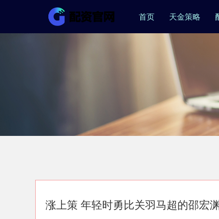
首页
天金策略
涨上策 年轻时勇比关羽马超的邵宏