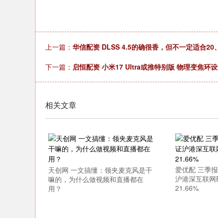
深证成指
14311.01
.68
1.02%
200.89
1
上一篇：
华信配资 DLSS 4.5的确很香，但不一定适合20
下一篇：
启恒配资 小米17 Ultra或推特别版 物理变焦
相关文章
爱优配 三季
天创网 一文搞懂：领夹麦克风是干
沪港深互联网
嘛的，为什么做视频和直播都在
21.66%
用？