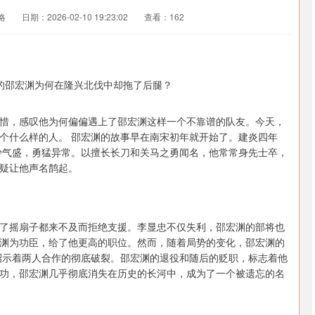
略
日期：2026-02-10 19:23:02
查看：162
惜，感叹他为何偏偏遇上了邵宏渊这样一个不靠谱的队友。今天，
个什么样的人。 邵宏渊的故事早在南宋初年就开始了。建炎四年
年少气盛，勇猛异常。以擅长长刀和关马之勇闻名，他常常身先士卒，
疑让他声名鹊起。
了摇扇子都来不及而拒绝支援。李显忠不仅失利，邵宏渊的部将也
渊为功臣，给了他更高的职位。然而，随着局势的变化，邵宏渊的
昭示着两人合作的彻底破裂。邵宏渊的退役和随后的贬职，标志着他
功，邵宏渊几乎彻底消失在历史的长河中，成为了一个被遗忘的名