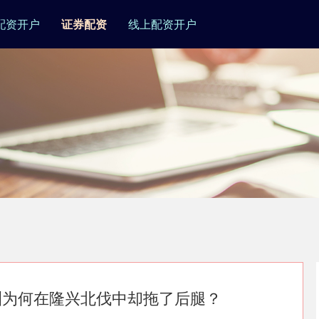
配资开户
证券配资
线上配资开户
渊为何在隆兴北伐中却拖了后腿？