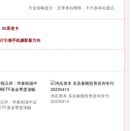
天金策略提示：文章来自网络，不代表本站观点。
沪深300
4694.44
.42%
43.13
0.93%
、30系老卡
环设计引领手机摄影新方向
鸿岳资本 东吴春晓投资咨询专刊
20230413
报点评：华泰柏瑞中证
ETF基金季度涨幅