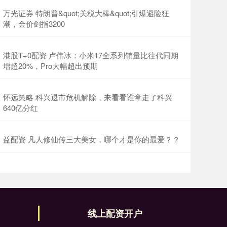
万光证券 特朗普&quot;关税大棒&quot;引爆避险狂
潮，金价剑指3200
港股T+0配资 卢伟冰：小米17全系列销量比往代同期
增超20%，Pro大幅超出预期
怀远策略 科兴退市危机解除，来看看谁拿走了科兴
640亿分红
益配资 凡人修仙传三大美女，哪个才是你的最爱？？
线上配资开户