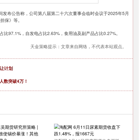
深证成指
14311.01
02%
200.89
1.42%
日晚间发布公告称，公司第八届第二十六次董事会临时会议于2025年5月
供担保》等。
97.1%，自发电占比2.63%，食用油及副产品占比0.27%。
天金策略提示：文章来自网络，不代表本站观点。
转让计划
约人数突破4万！