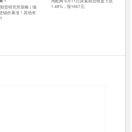
淘配网 6月11日尿素期货收盘下跌
1.48%，报1667元
期货研究所策略 | 缅
使锡价暴涨！其他有
？