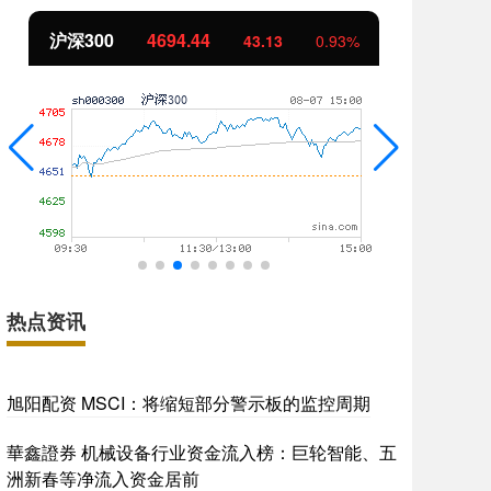
沪深300
4694.44
北
43.13
0.93%
热点资讯
旭阳配资 MSCI：将缩短部分警示板的监控周期
華鑫證券 机械设备行业资金流入榜：巨轮智能、五
洲新春等净流入资金居前