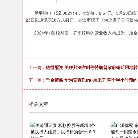
上证指数
3940.04
.40
2.13%
39.68
1.
罗平锌电（SZ 002114，收盘价：6.57元）5月23
23日以通讯表决方式召开。会议审议了《为全资子公司提
2024年1至12月份，罗平锌电的营业收入构成为：冶金占比
上一篇：
德益配资 美联邦法官叫停特朗普政府铜矿用地
下一篇：
千金策略 华为官宣Pura 80来了 两个半小时预
相关文章