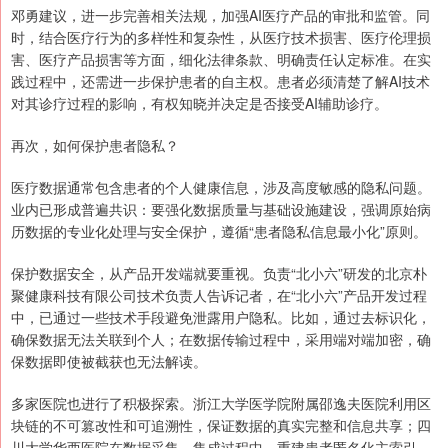
邓勇建议，进一步完善相关法规，加强AI医疗产品的审批和监管。同
时，结合医疗行为的多样性和复杂性，从医疗技术损害、医疗伦理损
害、医疗产品损害等方面，细化法律条款、明确责任认定标准。在实
践过程中，还需进一步保护患者的自主权。患者必须清楚了解AI技术
对其诊疗过程的影响，有权知晓并决定是否接受AI辅助诊疗。
再次，如何保护患者隐私？
医疗数据通常包含患者的个人健康信息，涉及高度敏感的隐私问题。
业内已形成普遍共识：要强化数据质量与基础设施建设，强调原始病
历数据的专业化处理与安全保护，遵循“患者隐私信息最小化”原则。
保护数据安全，从产品开发端就要重视。负责“北小六”研发的北京朴
聚健康科技有限公司技术负责人告诉记者，在“北小六”产品开发过程
中，已通过一些技术手段避免泄露用户隐私。比如，通过去标识化，
确保数据无法关联到个人；在数据传输过程中，采用端对端加密，确
保数据即使被截获也无法解读。
多家医院也进行了积极探索。浙江大学医学院附属邵逸夫医院利用区
块链的不可篡改性和可追溯性，保证数据的真实完整和信息共享；四
川大学华西医院在数据采集、集成过程中，重建患者匿名化主索引，