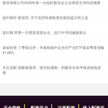
股份有限公司2025年第一次临时股东会之法律意见书内容摘要
福牛财经 新宙邦: 关于宙邦转债恢复转股的提示性公告
富灯网 民警一天两度冒雨出击，泥泞中寻回被困群众
鼎金投资 三季报点评：华泰柏瑞中证光伏产业ETF基金季度涨幅
41.69%
天弘优配 国家能源局：抓住机遇期，积极安全有序推进核电发
展
天金策略
配资开户
证券配资
线上配资开