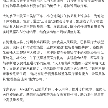
浙江丽水市景宁畲族自治县大均乡新庄村，78岁的重度骨质疏松患者
任传弟早早地坐在村委会门口的椅子上，等待巡回诊疗车。
大均乡卫生院医生吴洁下车，小心地搀扶任传弟登上巡诊车，为他做
了体格检查。随后，通过“云诊室”远程会诊平台，她连线了景宁畲族
自治县人民医院主任医师陈小伟。屏幕那端，陈小伟仔细查看患者的
实时数据和AI分析结果，结合病情给出药物调整方案。
在河北南皮县，沧州市第四医院（南皮县人民医院）已将医疗大模型
应用于实际诊疗与管理场景，正探索建设“数智县域医共体”。该医共
体依托人工智能与大模型，让三甲医院在专病诊疗中的成熟经验得以
系统化、标准化，并下沉至基层医疗机构，实现检查结果、医学影像
与诊断建议实时互通与协同应用。“人工智能和大模型不是简单替代医
生，而是通过体系化能力，把优质医疗资源真正送到基层。”数坤科技
董事长毛新生说，“这将有助于提升县域整体医疗服务能力，让医共体
从‘物理整合’走向‘能力协同’。”
专家表示，AI+医疗行业前景广阔，不仅有利于提升诊疗效率，在优化
医疗资源配置、基础药品研究等方面发挥支持作用，助力卫生健康事
业高质量发展。