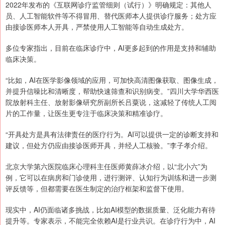
2022年发布的《互联网诊疗监管细则（试行）》明确规定：其他人
员、人工智能软件等不得冒用、替代医师本人提供诊疗服务；处方应
由接诊医师本人开具，严禁使用人工智能等自动生成处方。
多位专家指出，目前在临床诊疗中，AI更多起到的作用是支持和辅助
临床决策。
“比如，AI在医学影像领域的应用，可加快高清图像获取、图像生成，
并提升信噪比和清晰度，帮助快速筛查和识别病变。”四川大学华西医
院放射科主任、放射影像研究所副所长吕粟说，这减轻了传统人工阅
片的工作量，让医生更专注于临床决策和精准诊疗。
“开具处方是具有法律责任的医疗行为。AI可以提供一定的诊断支持和
建议，但处方仍应由接诊医师开具，并经人工核验。”李子孝介绍。
北京大学第六医院临床心理科主任医师黄薛冰介绍，以“北小六”为
例，它可以在病房和门诊使用，进行测评、认知行为训练和进一步测
评反馈等，但都需要在医生制定的治疗框架和监督下使用。
现实中，AI仍面临诸多挑战，比如AI模型的数据质量、泛化能力有待
提升等。专家表示，不能完全依赖AI是行业共识。在诊疗行为中，AI