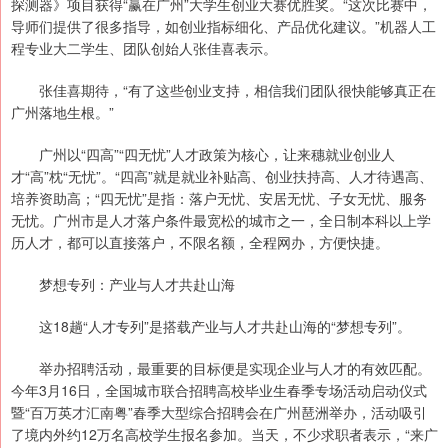
探测器》项目获得“赢在广州”大学生创业大赛优胜奖。“这次比赛中，
导师们提供了很多指导，如创业指标细化、产品优化建议。”机器人工
程专业大二学生、团队创始人张佳喜表示。
张佳喜期待，“有了这些创业支持，相信我们团队很快能够真正在
广州落地生根。”
广州以“四高”“四无忧”人才政策为核心，让来穗就业创业人
才“高”枕“无忧”。“四高”就是就业补贴高、创业扶持高、人才待遇高、
培养资助高；“四无忧”是指：落户无忧、安居无忧、子女无忧、服务
无忧。广州市是人才落户条件最宽松的城市之一，全日制本科以上学
历人才，都可以直接落户，不限名额，全程网办，方便快捷。
梦想专列：产业与人才共赴山海
这18趟“人才专列”是搭载产业与人才共赴山海的“梦想专列”。
举办招聘活动，最重要的目标便是实现企业与人才的有效匹配。
今年3月16日，全国城市联合招聘高校毕业生春季专场活动启动仪式
暨“百万英才汇南粤”春季大型综合招聘会在广州琶洲举办，活动吸引
了境内外约12万名高校学生报名参加。当天，不少求职者表示，“来广