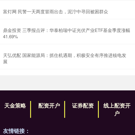
富灯网 民警一天两度冒雨出击，泥泞中寻回被困群众
鼎金投资 三季报点评：华泰柏瑞中证光伏产业ETF基金季度涨幅
41.69%
天弘优配 国家能源局：抓住机遇期，积极安全有序推进核电发
展
天金策略
配资开户
证券配资
线上配资开
户
友情链接：