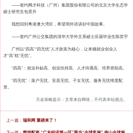
——签约网才科技（广州）集团股份有限公司的北京大学生态学
硕士研究生包景升
我想回到粤港澳大湾区，希望用外语讲好中国故事。
——签约广州公交集团的清华大学外文系硕士应届毕业生陈奕宇
广州以“四高”“四无忧”人才政策为核心，让来穗就业创业人
才“高”枕“无忧”。
“四高”：就业补贴高、创业扶持高、人才待遇高、培养资助高。
“四无忧”：落户无忧、安居无忧、子女无忧、服务无忧维度配
资。
天金策略提示：文章来自网络，不代表本站观点。
上一篇：
瑞和网 重磅来了！
下一篇：
辉煌配资 “广东经济第一区”要当“全球客服” 南山全球服