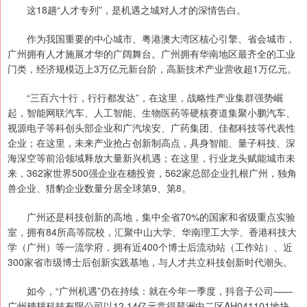
这18趟“人才专列”，是机遇之城对人才的深情告白。
作为我国重要的中心城市、粤港澳大湾区核心引擎、省会城市，
广州拥有人才施展才华的广阔舞台。广州拥有华南地区最齐全的工业
门类，经济规模迈上3万亿元新台阶，高新技术产业营收超1万亿元。
“三百六十行，行行都发达”，在这里，战略性产业集群强势崛
起，智能网联汽车、人工智能、生物医药等硬核赛道集聚小鹏汽车、
视源电子等科创头部企业和广汽埃安、广药集团、佳都科技等代表性
企业；在这里，未来产业抢占创新制高点，具身智能、量子科技、深
海深空等前沿领域释放大量新兴机遇；在这里，行业龙头赋能城市未
来，362家世界500强企业在穗投资，562家总部企业扎根广州，独角
兽企业、猎豹企业数量分居全球第9、第8。
广州还是科技创新的高地，集中全省70%的国家和省级重点实验
室，拥有84所高等院校，汇聚中山大学、华南理工大学、香港科技大
学（广州）等一流学府，拥有近400个博士后流动站（工作站）、近
300家省市级博士后创新实践基地，与人才共立科技创新时代潮头。
如今，“广州机遇”仍在持续：就在今年一季度，抖音子公司——
广州穗耕科技有限公司以12.14亿元竞得琶洲中二区AH041101地块，