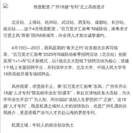
北京站、上海站、杭州站、武汉站、西安站、成都站、长沙站、
南京站……这个4月维度配资，“百万英才汇南粤”N城联动，南粤求才
引贤之风“席卷”国内8座城市，向全球人才发出诚挚邀约。
4月19日—20日，因风延期的“春天之约”在首都北京再写续
章。“百万英才汇南粤”2025年N城联动春季招聘活动（北京站）创新
采用“1+1+N”引才新模式，以1场北京大型线下招聘活动为核心，搭建
1个线上专题招聘平台，并到清华大学、北京大学、中国人民大学等
18所高校开展专场招聘会。
风停雨霁，求贤路不止。乘“百万英才汇南粤”东风，广州市开出
18趟“人才专列”暨高校毕业生“职通车”，奔赴京津地区各大高校，为大
学毕业生开启“广为人知、州尔福始”成就人生梦想的“广之旅”。这18
趟“人才专列”，既是机遇之城对人才的深情告白，也是广州礼遇的自
我推介，更是搭载产业与人才共赴山海的梦想专列。
机遇之城：年轻人的就业创业热土