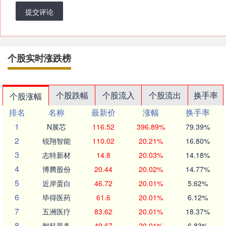
提交评论
个股实时涨跌榜
个股跌幅
个股流入
个股流出
换手率
个股涨幅
排名
名称
最新价
涨幅
换手率
1
N展芯
116.52
396.89%
79.39%
2
锐翔智能
110.02
20.21%
16.80%
3
志特新材
14.8
20.03%
14.18%
4
博腾股份
20.44
20.02%
14.77%
5
近岸蛋白
46.72
20.01%
5.62%
6
毕得医药
61.6
20.01%
6.12%
7
五洲医疗
83.62
20.01%
18.37%
8
耐科装备
49.67
20.01%
6.83%