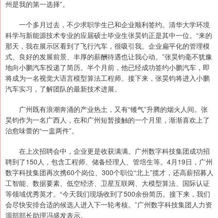
州是我的第一选择”。
一个多月过去，不少求职学生已和企业顺利签约。清华大学环境
科学与新能源技术专业的应届硕士毕业生张昊钧正是其中一位。“来的
那天，我在展示区看到了飞行汽车，很吸引我。企业扁平化的管理模
式、良好的发展前景、丰厚的薪酬待遇也让我心动。”张昊钧毫不犹豫
地向小鹏汽车投递了简历。半个月前，他已经成功签约小鹏汽车，即
将成为一名视觉大语言模型算法工程师。接下来，张昊钧将进入小鹏
汽车实习，了解团队的最新技术进展。
广州既有浪潮奔涌的产业热土，又有“镬气”升腾的烟火人间。张
昊钧作为一名广西人，在和广州短暂接触的一个月里，渐渐喜欢上了
治愈味蕾的“一盅两件”。
在上次招聘会中，企业更是收获满满。广州数字科技集团成功招
聘到了150人，包含工程师、储备经理人、管培生等。4月19日，广州
数字科技集团再次携60个岗位、300个职位“北上”揽才，还高薪招募人
工智能、数据要素、低空经济、卫星互联网、大模型算法、国际认证
等领域优秀英才。“今天我们现场收到了500余份简历。接下来，我们
会尽快安排合适的候选人进入下一轮考核。”广州数字科技集团人力资
源部部长助理冯盛发表示。