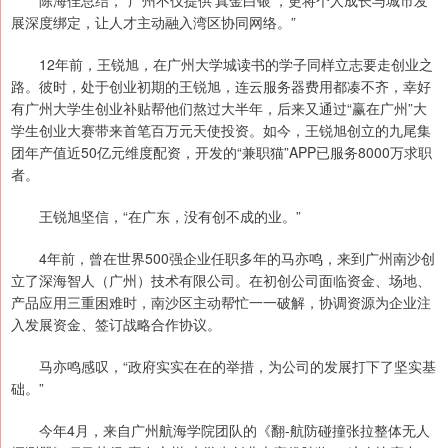
陈海佳总结，“广州不仅提供‘真金白银’，更将个人成长与城市发
展深度绑定，让人才主动融入湾区协同网络。”
12年前，王锐旭，在广州大学城读书的学子同样立志要走创业之
路。彼时，处于创业初期的王锐旭，连云服务器费用都凑不齐，幸好
有广州大学生创业补贴帮他们熬过大半年，后来又通过“赢在广州”大
学生创业大赛带来首笔百万元天使投资。如今，王锐旭创立的九尾集
团年产值近50亿元维度配资，开发的“兼职猫”APP已服务8000万求职
者。
王锐旭坚信，“在广东，没有创不成的业。”
4年前，曾在世界500强企业任职多年的马亦鸣，来到广州南沙创
立了深海智人（广州）技术有限公司。在初创公司面临资金、场地、
产品应用三重困难时，南沙区主动帮忙一一破解，协调资源为企业注
入发展资金、签订战略合作协议。
马亦鸣感叹，“政府实实在在的举措，为公司的发展打下了坚实基
础。”
今年4月，来自广州航海学院团队的《翻-航防碰撞张拉整体无人