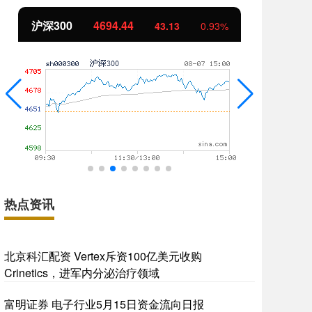
沪深300
4694.44
北
43.13
0.93%
热点资讯
北京科汇配资 Vertex斥资100亿美元收购
Crinetics，进军内分泌治疗领域
富明证券 电子行业5月15日资金流向日报