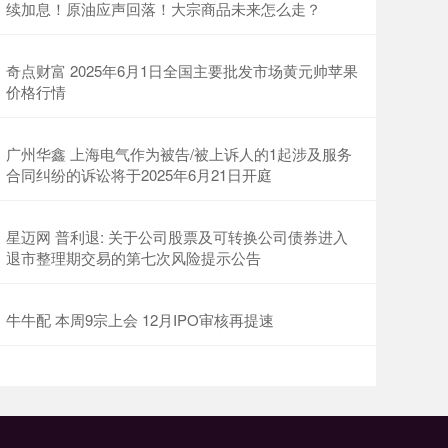
续加息！原油应声回落！大宗商品未来怎么走？
奇点财富 2025年6月1日全国主要批发市场黄元帅苹果
价格行情
广州华鑫 上海电气作为被告/被上诉人的1起涉及服务
合同纠纷的诉讼将于2025年6月21日开庭
星迈网 普利退: 关于公司股票及可转换公司债券进入
退市整理期交易的第七次风险提示公告
牛牛配 本周9宗上会 12月IPO审核再提速