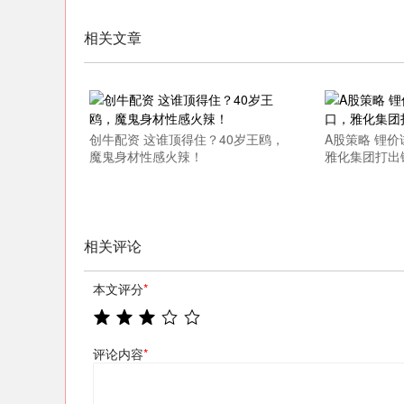
上证指数
3940.04
.40
2.13%
39.68
1.
相关文章
创牛配资 这谁顶得住？40岁王鸥，
A股策略 锂价
魔鬼身材性感火辣！
雅化集团打出
相关评论
本文评分
*
评论内容
*